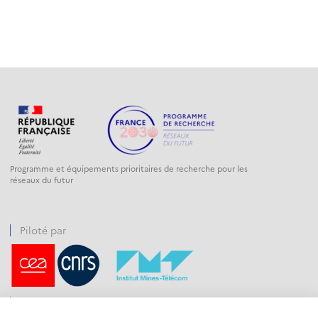
Programme et équipements prioritaires de recherche pour les
réseaux du futur
Piloté par
Financé par