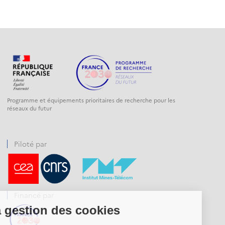
Programme et équipements prioritaires de recherche pour les
réseaux du futur
Piloté par
Financé par