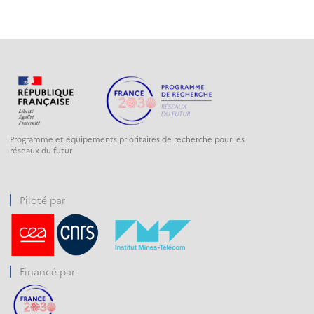
Programme et équipements prioritaires de recherche pour les
réseaux du futur
Piloté par
Financé par